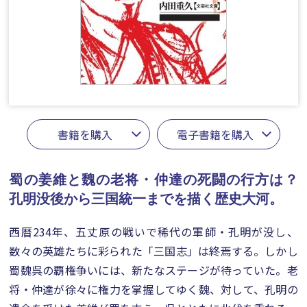
書籍を購入
電子書籍を購入
蜀の姜維と魏の老将・仲達の死闘の行方は？
孔明没後から三国統一までを描く歴史大河。
西暦234年、五丈原の戦いで稀代の軍師・孔明が没し、
数々の英雄たちに彩られた「三国志」は終焉する。しかし
蜀魏呉の覇権争いには、新たなステージが待っていた。老
将・仲達が徐々に権力を掌握してゆく魏、対して、孔明の