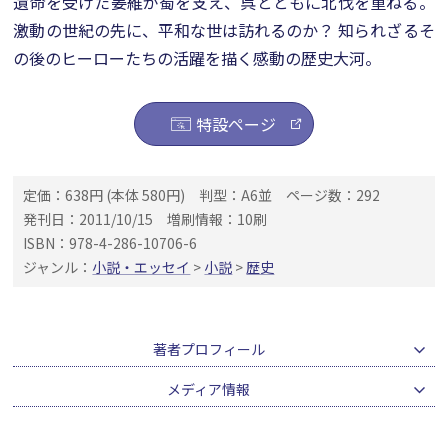
遺命を受けた姜維が蜀を支え、呉とともに北伐を重ねる。
激動の世紀の先に、平和な世は訪れるのか？ 知られざるそ
の後のヒーローたちの活躍を描く感動の歴史大河。
特設ページ
定価：638円 (本体 580円)
判型：A6並
ページ数：292
発刊日：2011/10/15
増刷情報：10刷
ISBN：978-4-286-10706-6
ジャンル：
小説・エッセイ
>
小説
>
歴史
著者プロフィール
メディア情報