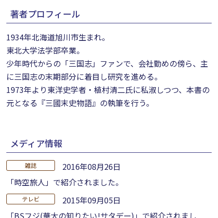
著者プロフィール
1934年北海道旭川市生まれ。
東北大学法学部卒業。
少年時代からの「三国志」ファンで、会社勤めの傍ら、主
に三国志の末期部分に着目し研究を進める。
1973年より東洋史学者・植村清二氏に私淑しつつ、本書の
元となる『三國末史物語』の執筆を行う。
メディア情報
2016年08月26日
雑誌
「時空旅人」で紹介されました。
2015年09月05日
テレビ
「BSフジ(華大の知りたい!サタデー)」で紹介されまし