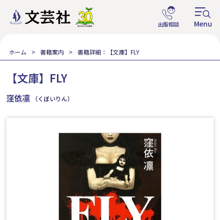
ホーム
書籍案内
書籍詳細：【文庫】FLY
【文庫】FLY
窪依凛
（くぼいりん）