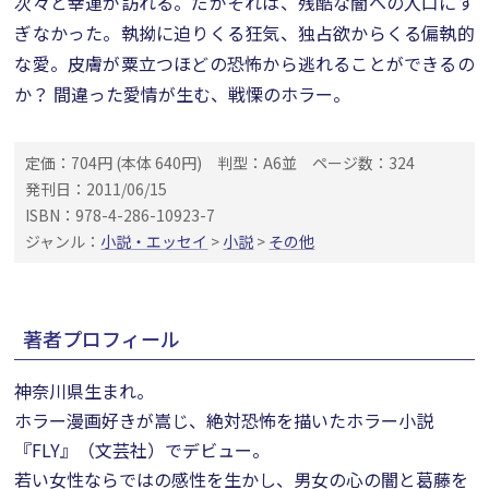
次々と幸運が訪れる。だがそれは、残酷な闇への入口にす
ぎなかった。執拗に迫りくる狂気、独占欲からくる偏執的
な愛。皮膚が粟立つほどの恐怖から逃れることができるの
か？ 間違った愛情が生む、戦慄のホラー。
定価：704円 (本体 640円)
判型：A6並
ページ数：324
発刊日：2011/06/15
ISBN：978-4-286-10923-7
ジャンル：
小説・エッセイ
>
小説
>
その他
著者プロフィール
神奈川県生まれ。
ホラー漫画好きが嵩じ、絶対恐怖を描いたホラー小説
『FLY』（文芸社）でデビュー。
若い女性ならではの感性を生かし、男女の心の闇と葛藤を