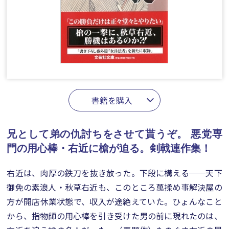
書籍を購入
兄として弟の仇討ちをさせて貰うぞ。
悪党専
門の用心棒・右近に槍が迫る。剣戟連作集！
右近は、肉厚の鉄刀を抜き放った。下段に構える──天下
御免の素浪人・秋草右近も、このところ萬揉め事解決屋の
方が開店休業状態で、収入が途絶えていた。ひょんなこと
から、指物師の用心棒を引き受けた男の前に現れたのは、