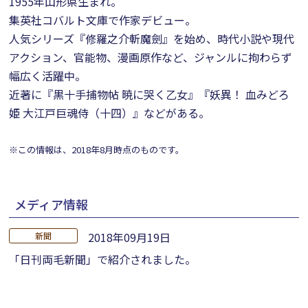
1955年山形県生まれ。
集英社コバルト文庫で作家デビュー。
人気シリーズ『修羅之介斬魔劍』を始め、時代小説や現代
アクション、官能物、漫画原作など、ジャンルに拘わらず
幅広く活躍中。
近著に『黒十手捕物帖 暁に哭く乙女』『妖異！ 血みどろ
姫 大江戸巨魂侍（十四）』などがある。
※この情報は、2018年8月時点のものです。
メディア情報
2018年09月19日
新聞
「日刊両毛新聞」で紹介されました。