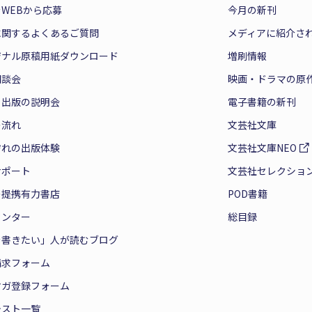
WEBから応募
今月の新刊
に関するよくあるご質問
メディアに紹介さ
ジナル原稿用紙ダウンロード
増刷情報
相談会
映画・ドラマの原
と出版の説明会
電子書籍の新刊
の流れ
文芸社文庫
ぞれの出版体験
文芸社文庫NEO
サポート
文芸社セレクショ
の提携有力書店
POD書籍
センター
総目録
を書きたい」人が読むブログ
請求フォーム
マガ登録フォーム
テスト一覧