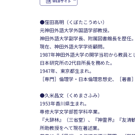
WEBサイト
●窪田高明（くぼたこうめい）
元神田外語大学外国語学部教授。
神田外語大学副学長、附属図書館長を歴任
現在、神田外語大学学術顧問。
1987年神田外語大学の開学当初から教員
日本研究所の2代目所長を務めた。
1947年、東京都生まれ。
［専門］倫理学・日本倫理思想史、［著書］
●久米昌文（くめまさふみ）
1953年香川県生まれ。
専修大学文学部哲学科卒業。
『大辞林』（三省堂）、『神霊界』『友清
所助教授をへて現在著述業。