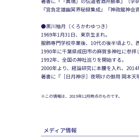
著書に『「異端」の伝道者酒井勝軍』（学研
『宮負定雄幽冥界秘録集成』『神政龍神会
●黒川柚月（くろかわゆつき）
1969年1月31日、東京生まれ。
服飾専門学校卒業後、10代の後半頃より、
1990年に千葉県成田市の麻賀多神社に参
1992年、全国の神社巡りを開始する。
2000年より、経論研究に本腰を入れ、20
著書に『［日月神示］夜明けの御用 岡本天
※この情報は、2019年12月時点のものです。
メディア情報