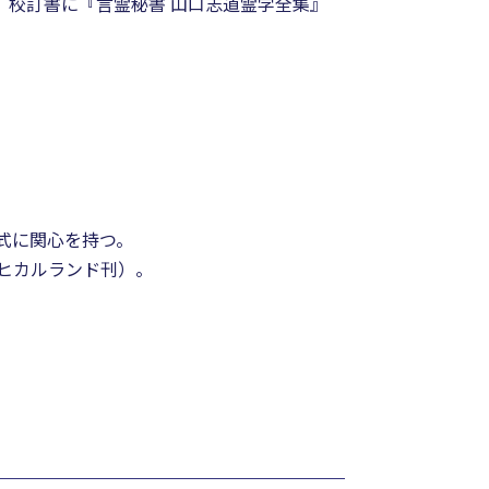
、校訂書に『言霊秘書 山口志道霊学全集』
拝式に関心を持つ。
ヒカルランド刊）。