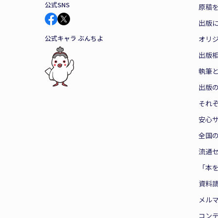
公式SNS
原稿を
出版
公式キャラ ぶんちよ
オリ
出版
執筆
出版
それ
安心
全国
流通
「本
資料
メル
コン