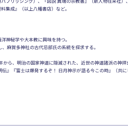
パブリッシング）、『図説 異端の宗教書』（新人物往来社）
資料集成』（以上八幡書店）など。
西洋神秘学や大本教に興味を持つ。
拝し、麻賀多神社の古代忌部氏の系統を探求する。
14年から、明治の国家神道に隠滅された、近世の神道諸派の神
明伝』『富士は爆発するぞ！ 日月神示が語る今この時』（共に