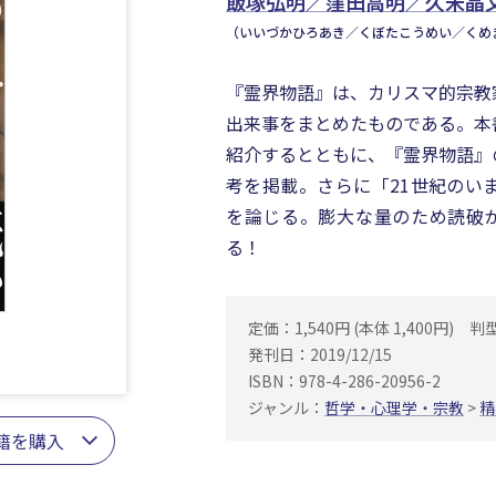
飯塚弘明／窪田高明／久米晶
（いいづかひろあき／くぼたこうめい／くめ
『霊界物語』は、カリスマ的宗教
出来事をまとめたものである。本
紹介するとともに、『霊界物語』
考を掲載。さらに「21世紀のい
を論じる。膨大な量のため読破
る！
定価：1,540円 (本体 1,400円)
判
発刊日：2019/12/15
ISBN：978-4-286-20956-2
ジャンル：
哲学・心理学・宗教
>
精
籍を購入