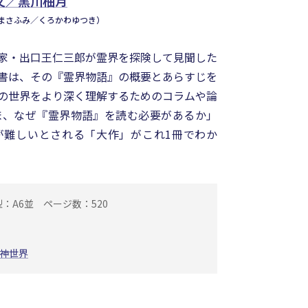
文／黒川柚月
まさふみ／くろかわゆつき）
家・出口王仁三郎が霊界を探険して見聞した
書は、その『霊界物語』の概要とあらすじを
の世界をより深く理解するためのコラムや論
ま、なぜ『霊界物語』を読む必要があるか」
が難しいとされる「大作」がこれ1冊でわか
型：A6並
ページ数：520
神世界