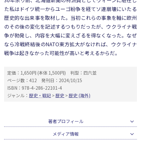
30年余り前、北海道新聞の特派員としてウィーンに駐在し
た私はドイツ統一からユーゴ紛争を経てソ連崩壊にいたる
歴史的な出来事を取材した。当初これらの事象を軸に欧州
のその後の変化を記述するつもりだったが、ウクライナ戦
争が勃発し、内容を大幅に変えざるを得なくなった。なぜ
なら冷戦終結後のNATO東方拡大がなければ、ウクライナ
戦争は起きなかった可能性が高いと考えるからだ。
定価：1,650円 (本体 1,500円)
判型：四六並
ページ数：412
発刊日：2024/10/15
ISBN：978-4-286-22101-4
ジャンル：
歴史・戦記
>
歴史
>
歴史 (海外)
著者プロフィール
メディア情報