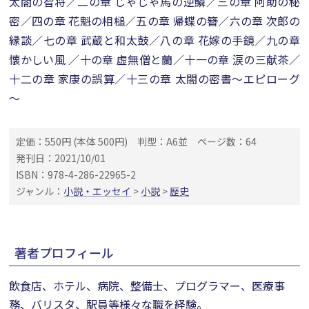
太閤の智将／二の章 じゃじゃ馬の逆鱗／三の章 阿助の秘
密／四の章 花魁の相槌／五の章 帰蝶の簪／六の章 次郎の
縁談／七の章 武蔵と和太鼓／八の章 花嫁の手鏡／九の章
懐かしい風 ／十の章 虚無僧と蘭／十一の章 涙の三献茶／
十二の章 家康の誤算／十三の章 太閤の密書～エピローグ
～
定価：550円 (本体 500円)
判型：A6並
ページ数：64
発刊日：2021/10/01
ISBN：978-4-286-22965-2
ジャンル：
小説・エッセイ
>
小説
>
歴史
著者プロフィール
飲食店、ホテル、病院、整備士、プログラマー、医療事
務、バリスタ、駅員等様々な職を経験。