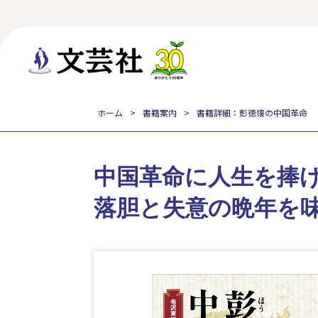
ホーム
書籍案内
書籍詳細：彭徳懐の中国革命
中国革命に人生を捧
落胆と失意の晩年を