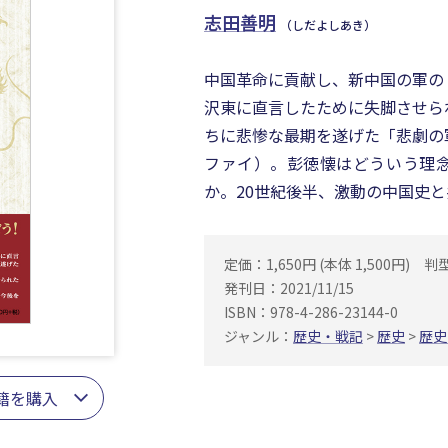
志田善明
（しだよしあき）
中国革命に貢献し、新中国の軍の
沢東に直言したために失脚させら
ちに悲惨な最期を遂げた「悲劇の
ファイ）。彭徳懐はどういう理
か。20世紀後半、激動の中国史
定価：1,650円 (本体 1,500円)
判
発刊日：2021/11/15
ISBN：978-4-286-23144-0
ジャンル：
歴史・戦記
>
歴史
>
歴史
籍を購入