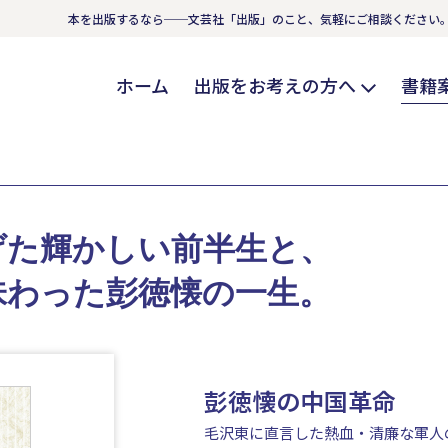
本を出版するなら──文芸社「出版」のこと、気軽にご相談ください
ホーム
出版をお考えの方へ
書籍
げた輝かしい前半生と、
味わった彭徳懐の一生。
彭徳懐の中国革命
毛沢東に直言した熱血・清廉な軍人