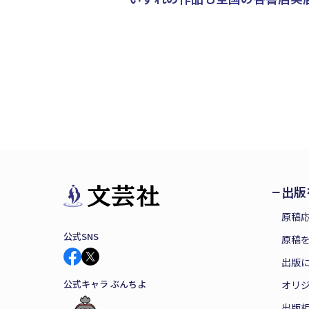
出版
原稿
公式SNS
原稿を
出版
公式キャラ ぶんちよ
オリ
出版