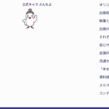
公式キャラ ぶんちよ
オリ
出版
執筆
出版
それ
安心
全国
流通
「本
資料
メル
コン