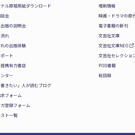
ジナル原稿用紙ダウンロード
増刷情報
相談会
映画・ドラマの原
と出版の説明会
電子書籍の新刊
の流れ
文芸社文庫
ぞれの出版体験
文芸社文庫NEO
サポート
文芸社セレクショ
の提携有力書店
POD書籍
センター
総目録
を書きたい」人が読むブログ
請求フォーム
マガ登録フォーム
テスト一覧