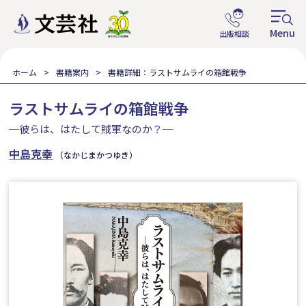
ホーム
書籍案内
書籍詳細：ラストサムライの箱館戦争
ラストサムライの箱館戦争
─彼らは、はたして賊軍なのか？─
中島克幸
（なかじまかつゆき）