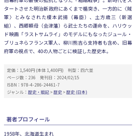
旧幕府軍の最後の抵抗となった「箱館戦争」。新時代をス
タートさせた明治新政府にあくまで楯突き、一方的に〈賊
軍〉とみなされた榎本武揚（幕臣）、土方歳三（新選
組）、西郷頼母（会津藩）ら武士たちの運命を、ハリウッ
ド映画「ラストサムライ」のモデルにもなったジュール・
ブリュネらフランス軍人、柳川熊吉ら支持者も含め、旧幕
府軍の視点で、40の人物ごとに検証した歴史本。
定価：1,540円 (本体 1,400円)
判型：四六並
ページ数：236
発刊日：2024/02/15
ISBN：978-4-286-24461-7
ジャンル：
歴史・戦記
>
歴史
>
歴史 (日本)
著者プロフィール
1958年、北海道生まれ