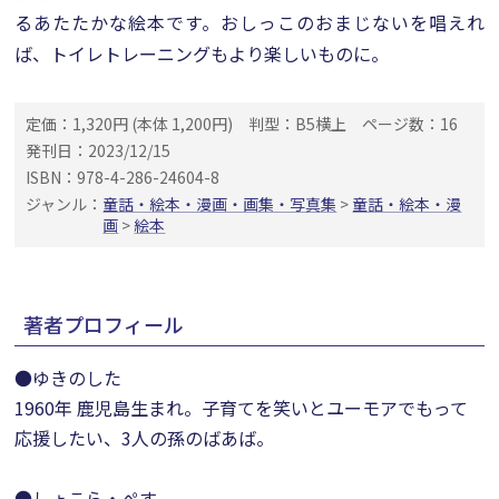
るあたたかな絵本です。おしっこのおまじないを唱えれ
ば、トイレトレーニングもより楽しいものに。
定価：1,320円 (本体 1,200円)
判型：B5横上
ページ数：16
発刊日：2023/12/15
ISBN：978-4-286-24604-8
ジャンル：
童話・絵本・漫画・画集・写真集
>
童話・絵本・漫
画
>
絵本
著者プロフィール
●ゆきのした
1960年 鹿児島生まれ。子育てを笑いとユーモアでもって
応援したい、3人の孫のばあば。
●しょこら・ぺす