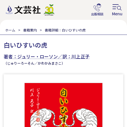
ホーム
書籍案内
書籍詳細：白いひすいの虎
白いひすいの虎
著者：ジュリー・ローソン／訳：川上正子
（じゅりーろーそん／かわかみまさこ）