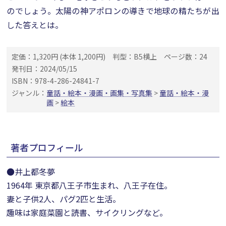
のでしょう。太陽の神アポロンの導きで地球の精たちが出
した答えとは。
定価：1,320円 (本体 1,200円)
判型：B5横上
ページ数：24
発刊日：2024/05/15
ISBN：978-4-286-24841-7
ジャンル：
童話・絵本・漫画・画集・写真集
>
童話・絵本・漫
画
>
絵本
著者プロフィール
●井上都冬夢
1964年 東京都八王子市生まれ、八王子在住。
妻と子供2人、パグ2匹と生活。
趣味は家庭菜園と読書、サイクリングなど。