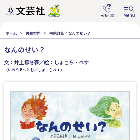
ホーム
書籍案内
書籍詳細：なんのせい？
なんのせい？
文：井上都冬夢／絵：しょこら・ぺす
（いのうえつとむ／しょこらぺす）