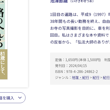
池澤節雄
（いけざわせつお）
1回目の遍路は、平成9（1997
38年間もの長い勤務を終え、自
お寺の写真撮影を目的に、車を利
回目。私はさまざまな本や資料で
の反省から、「弘法大師のありが
定価：1,650円 (本体 1,500円)
判
発刊日：2024/04/15
ISBN：978-4-286-24862-2
ジャンル：
地理・紀行
>
紀行
>
紀行
籍を購入