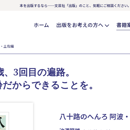
本を出版するなら──文芸社「出版」のこと、気軽にご相談ください
ホーム
出版をお考えの方へ
書籍
波・土佐編
歳、3回目の遍路。
齢だからできることを。
八十路のへんろ 阿波