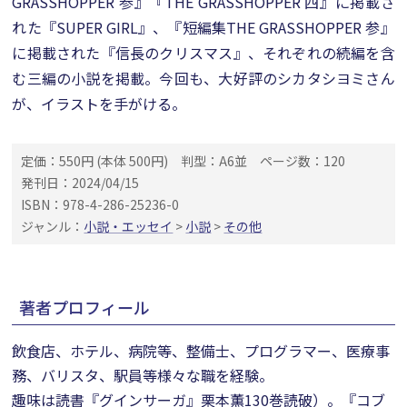
GRASSHOPPER 参』『THE GRASSHOPPER 四』に掲載さ
れた『SUPER GIRL』、『短編集THE GRASSHOPPER 参』
に掲載された『信長のクリスマス』、それぞれの続編を含
む三編の小説を掲載。今回も、大好評のシカタシヨミさん
が、イラストを手がける。
定価：550円 (本体 500円)
判型：A6並
ページ数：120
発刊日：2024/04/15
ISBN：978-4-286-25236-0
ジャンル：
小説・エッセイ
>
小説
>
その他
著者プロフィール
飲食店、ホテル、病院等、整備士、プログラマー、医療事
務、バリスタ、駅員等様々な職を経験。
趣味は読書『グインサーガ』栗本薫130巻読破）。『コブ