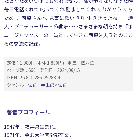
たあなたをいつまでも忘れません。私が歩けなくなった時
毎日電話くれて 叱ってくれ 励ましてくれ ありがとう あら
ためて 西脇さんへ 見事に歌いきり 生ききったね──詩
人・プロデューサー・作曲家……さまざまな顔を持ち「ボ
ニージャックス」の一員として生きた西脇久夫氏とのここ
ろの交流の記録。
定価：1,980円 (本体 1,800円)
判型：四六並
ページ数：666
発刊日：2024/06/15
ISBN：978-4-286-25283-4
ジャンル：
伝記・半生記
>
伝記
著者プロフィール
1947年、福井県生まれ。
1971年、金沢大学医学部卒業。