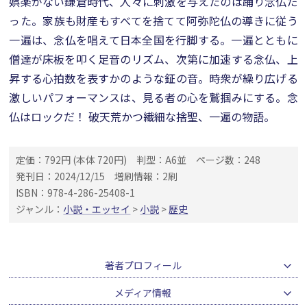
娯楽がない鎌倉時代、人々に刺激を与えたのは踊り念仏だ
った。家族も財産もすべてを捨てて阿弥陀仏の導きに従う
一遍は、念仏を唱えて日本全国を行脚する。一遍とともに
僧達が床板を叩く足音のリズム、次第に加速する念仏、上
昇する心拍数を表すかのような鉦の音。時衆が繰り広げる
激しいパフォーマンスは、見る者の心を鷲掴みにする。念
仏はロックだ！ 破天荒かつ繊細な捨聖、一遍の物語。
定価：792円 (本体 720円)
判型：A6並
ページ数：248
発刊日：2024/12/15
増刷情報：2刷
ISBN：978-4-286-25408-1
ジャンル：
小説・エッセイ
>
小説
>
歴史
著者プロフィール
メディア情報