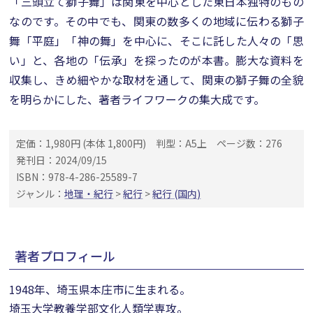
「三頭立て獅子舞」は関東を中心とした東日本独特のもの
なのです。その中でも、関東の数多くの地域に伝わる獅子
舞「平庭」「神の舞」を中心に、そこに託した人々の「思
い」と、各地の「伝承」を探ったのが本書。膨大な資料を
収集し、きめ細やかな取材を通して、関東の獅子舞の全貌
を明らかにした、著者ライフワークの集大成です。
定価：1,980円 (本体 1,800円)
判型：A5上
ページ数：276
発刊日：2024/09/15
ISBN：978-4-286-25589-7
ジャンル：
地理・紀行
>
紀行
>
紀行 (国内)
著者プロフィール
1948年、埼玉県本庄市に生まれる。
埼玉大学教養学部文化人類学専攻。