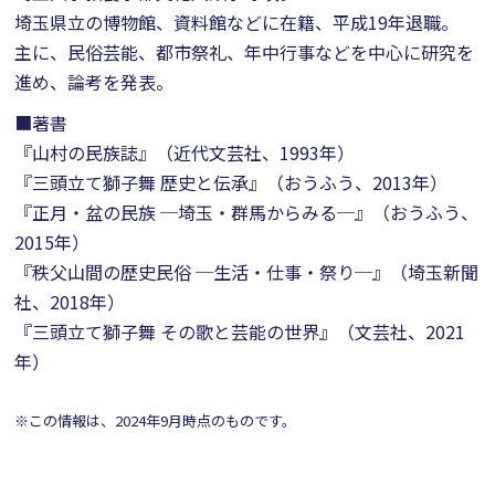
埼玉県立の博物館、資料館などに在籍、平成19年退職。
主に、民俗芸能、都市祭礼、年中行事などを中心に研究を
進め、論考を発表。
■著書
『山村の民族誌』（近代文芸社、1993年）
『三頭立て獅子舞 歴史と伝承』（おうふう、2013年）
『正月・盆の民族 ─埼玉・群馬からみる─』（おうふう、
2015年）
『秩父山間の歴史民俗 ─生活・仕事・祭り─』（埼玉新聞
社、2018年）
『三頭立て獅子舞 その歌と芸能の世界』（文芸社、2021
年）
※この情報は、2024年9月時点のものです。