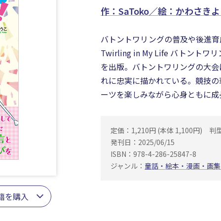
作：SaToko／絵：かわさき
バトントワリングの普及や後進育成
Twirling in My Life 
を出版。バトントワリングの大会
れに忠実に描かれている。競技の
ーツを楽しみながら心身ともに成
定価：1,210円 (本体 1,100円)
判
発刊日：2025/06/15
ISBN：978-4-286-25847-8
ジャンル：
童話・絵本・漫画・画集
籍を購入