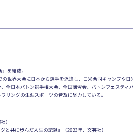
。
。
会」を結成。
国での世界大会に日本から選手を派遣し、日米合同キャンプや日
か、全日本バトン選手権大会、全国講習会、バトンフェスティ
トワリングの生涯スポーツの普及に尽力している。
遊戯社）
バトントワリングと共に歩んだ人生の記録』（2023年、文芸社）