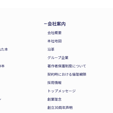
会社案内
会社概要
本社地図
れた本
沿革
グループ企業
作本
著作者保護制度について
契約時における倫理綱領
採用情報
トップメッセージ
ン
創業理念
創立30周年声明