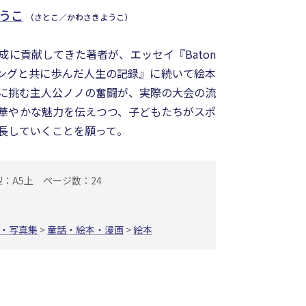
ようこ
（さとこ／かわさきようこ）
に貢献してきた著者が、エッセイ『Baton
バトントワリングと共に歩んだ人生の記録』に続いて絵本
に挑む主人公ノノの奮闘が、実際の大会の流
華やかな魅力を伝えつつ、子どもたちがスポ
長していくことを願って。
型：A5上
ページ数：24
・写真集
>
童話・絵本・漫画
>
絵本