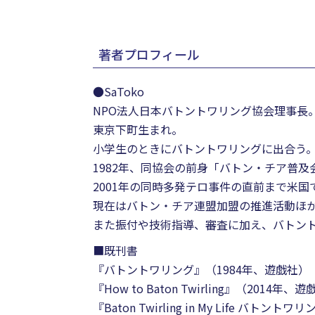
著者プロフィール
●SaToko
NPO法人日本バトントワリング協会理事長
東京下町生まれ。
小学生のときにバトントワリングに出合う
1982年、同協会の前身「バトン・チア普及
2001年の同時多発テロ事件の直前まで米
現在はバトン・チア連盟加盟の推進活動ほ
また振付や技術指導、審査に加え、バトン
■既刊書
『バトントワリング』（1984年、遊戯社）
『How to Baton Twirling』（2014年、
『Baton Twirling in My Life 