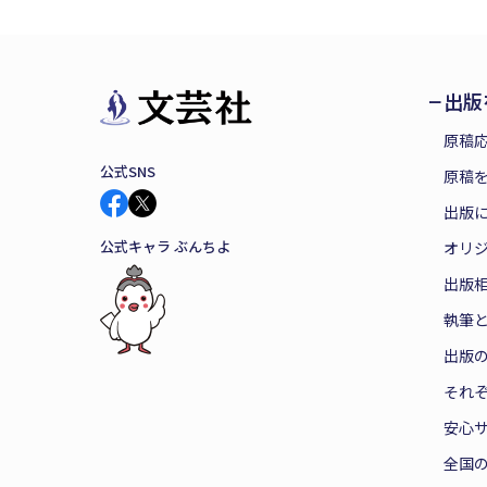
出版
原稿
公式SNS
原稿を
出版
公式キャラ ぶんちよ
オリ
出版
執筆
出版
それ
安心
全国