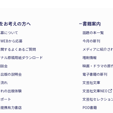
をお考えの方へ
書籍案内
応募について
話題の本一覧
WEBから応募
今月の新刊
に関するよくあるご質問
メディアに紹介さ
ジナル原稿用紙ダウンロード
増刷情報
相談会
映画・ドラマの原
と出版の説明会
電子書籍の新刊
の流れ
文芸社文庫
ぞれの出版体験
文芸社文庫NEO
サポート
文芸社セレクショ
の提携有力書店
POD書籍