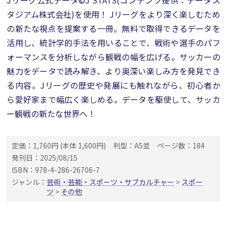
Jリーグ公式データ©J STATS(コンテンツ提供：データス
タジアム株式会社)を使用！ Jリーグをより深く楽しむため
の新たな視点を提案する一冊。無料で取得できるデータを
活用し、統計学的手法を用いることで、戦術や選手のパフ
ォーマンスを分析しながら観戦の幅を広げる。サッカーの
魅力をデータで読み解き、より奥深い楽しみ方を発見でき
る内容。Jリーグの歴史や発展にも触れながら、初心者か
ら愛好家まで幅広く楽しめる。データを駆使して、サッカ
ー観戦の新たな世界へ！
定価：1,760円 (本体 1,600円)
判型：A5並
ページ数：184
発刊日：2025/08/15
ISBN：978-4-286-26706-7
ジャンル：
芸術・芸能・スポーツ・サブカルチャー
>
スポー
ツ
>
その他