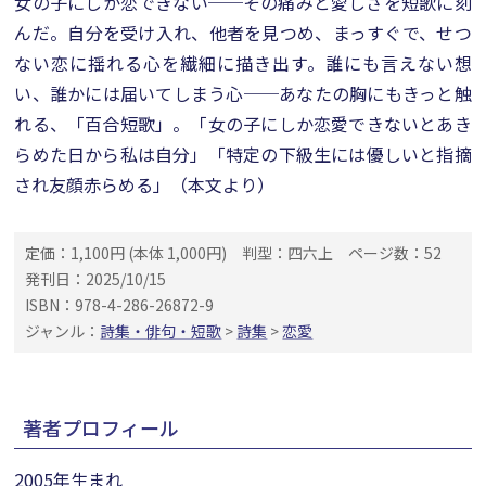
女の子にしか恋できない──その痛みと愛しさを短歌に刻
んだ。自分を受け入れ、他者を見つめ、まっすぐで、せつ
ない恋に揺れる心を繊細に描き出す。誰にも言えない想
い、誰かには届いてしまう心──あなたの胸にもきっと触
れる、「百合短歌」。「女の子にしか恋愛できないとあき
らめた日から私は自分」「特定の下級生には優しいと指摘
され友顔赤らめる」（本文より）
定価：1,100円 (本体 1,000円)
判型：四六上
ページ数：52
発刊日：2025/10/15
ISBN：978-4-286-26872-9
ジャンル：
詩集・俳句・短歌
>
詩集
>
恋愛
著者プロフィール
2005年生まれ