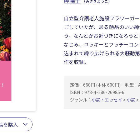
岬陽子
（みさきようこ）
自立型介護老人施設フラワーガー
ごしていたが、ある時品のいい紳
う。なんとかお近づきになろうと
なじみ、ユッキーとフッチーコン
込まれて繰り広げられる大騒動第
作を収録。
定価：660円 (本体 600円)
判型：
ISBN：978-4-286-26985-6
ジャンル：
小説・エッセイ
>
小説
>
籍を購入