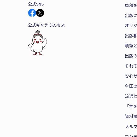
公式SNS
原稿を
出版
公式キャラ ぶんちよ
オリ
出版
執筆
出版
それ
安心
全国
流通
「本
資料
メル
コン