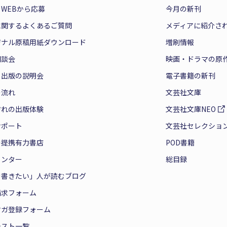
WEBから応募
今月の新刊
に関するよくあるご質問
メディアに紹介さ
ジナル原稿用紙ダウンロード
増刷情報
相談会
映画・ドラマの原
と出版の説明会
電子書籍の新刊
の流れ
文芸社文庫
ぞれの出版体験
文芸社文庫NEO
サポート
文芸社セレクショ
の提携有力書店
POD書籍
センター
総目録
を書きたい」人が読むブログ
請求フォーム
マガ登録フォーム
テスト一覧