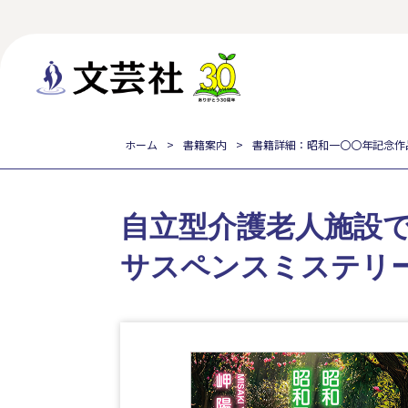
ホーム
書籍案内
書籍詳細：昭和一〇〇年記念作
自立型介護老人施設
サスペンスミステリ