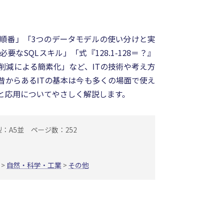
る順番」「3つのデータモデルの使い分けと実
要なSQLスキル」「式『128.1-128＝？』
削減による簡素化」など、ITの技術や考え方
昔からあるITの基本は今も多くの場面で使え
本と応用についてやさしく解説します。
型：A5並
ページ数：252
>
自然・科学・工業
>
その他