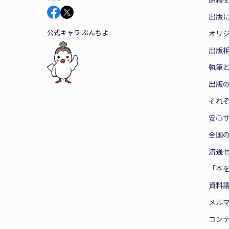
出版
公式キャラ ぶんちよ
オリ
出版
執筆
出版
それ
安心
全国
流通
「本
資料
メル
コン