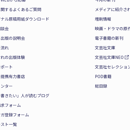
に関するよくあるご質問
メディアに紹介さ
ジナル原稿用紙ダウンロード
増刷情報
相談会
映画・ドラマの原
と出版の説明会
電子書籍の新刊
の流れ
文芸社文庫
ぞれの出版体験
文芸社文庫NEO
サポート
文芸社セレクショ
の提携有力書店
POD書籍
センター
総目録
を書きたい」人が読むブログ
請求フォーム
マガ登録フォーム
テスト一覧