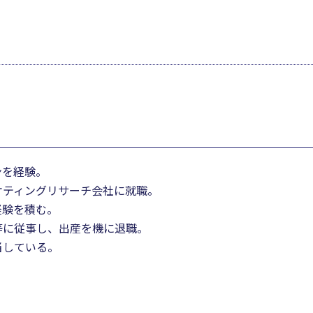
ンを経験。
ケティングリサーチ会社に就職。
経験を積む。
等に従事し、出産を機に退職。
当している。