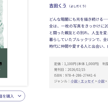
吉田くう
（よしだくう）
どんな暗闇にも光を描き続ける─
全は、一枚の写真をきっかけに2
と闘った親友との別れ、人生を変
暮らしていたブルックリンで、全は
時代に仲間や愛する人と出会い、
定価：1,100円 (本体 1,000円)
判
発刊日：2026/02/15
ISBN：978-4-286-27441-6
ジャンル：
小説・エッセイ
>
小説
>
籍を購入