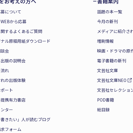
をお考えの方へ
書籍案内
応募について
話題の本一覧
WEBから応募
今月の新刊
に関するよくあるご質問
メディアに紹介さ
ジナル原稿用紙ダウンロード
増刷情報
相談会
映画・ドラマの原
と出版の説明会
電子書籍の新刊
の流れ
文芸社文庫
ぞれの出版体験
文芸社文庫NEO
サポート
文芸社セレクショ
の提携有力書店
POD書籍
センター
総目録
を書きたい」人が読むブログ
請求フォーム