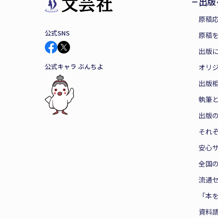
出版
原稿
公式SNS
原稿を
出版
公式キャラ ぶんちよ
オリ
出版
執筆
出版
それ
安心
全国
流通
「本
資料