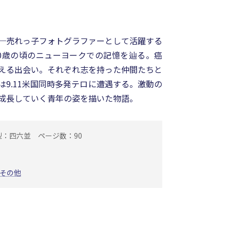
─売れっ子フォトグラファーとして活躍する
0歳の頃のニューヨークでの記憶を辿る。癌
える出会い。それぞれ志を持った仲間たちと
9.11米国同時多発テロに遭遇する。激動の
成長していく青年の姿を描いた物語。
型：四六並
ページ数：90
その他