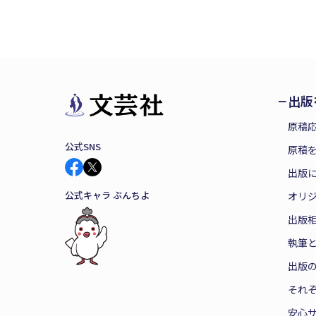
出版
原稿
公式SNS
原稿を
出版
公式キャラ ぶんちよ
オリ
出版
執筆
出版
それ
安心