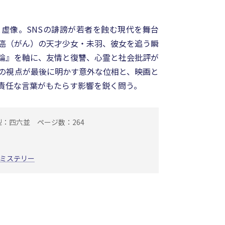
虚像。SNSの誹謗が若者を蝕む現代を舞台
癌（がん）の天才少女・未羽、彼女を追う瞬
論』を軸に、友情と復讐、心霊と社会批評が
の視点が最後に明かす意外な位相と、映画と
責任な言葉がもたらす影響を鋭く問う。
型：四六並
ページ数：264
ミステリー