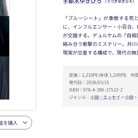
宇都木ゆきひろ
（うつぎゆきひろ）
「ブルーシート」が象徴する死と
に、インフルエンサー・小百合、
が交錯する。デュルケムの『自殺
絡み合う衝撃のミステリー。井川
現実が交差する構成で、現代の無
定価：1,210円 (本体 1,100円)
判
発刊日：2026/03/15
ISBN：978-4-286-27522-2
ジャンル：
小説・エッセイ
>
小説
>
籍を購入