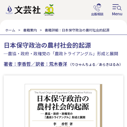
ホーム
書籍案内
書籍詳細：日本保守政治の農村社会的起源
日本保守政治の農村社会的起源
─農協・政府・政権党の「農政トライアングル」形成と展開
著者：李香哲／訳者：荒木春洋
（りひゃんちょる／あらきはるみ）