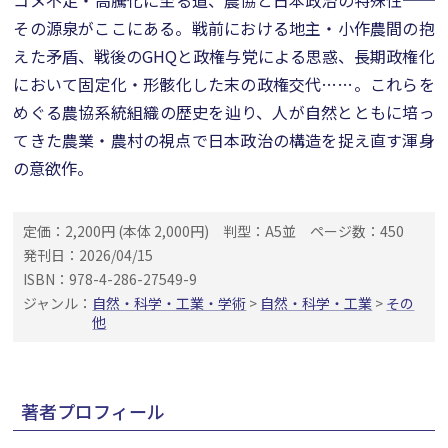
コメ不足・高騰化に至る道、農協と日本政治の特殊性──
その源泉がここにある。戦前における地主・小作農間の抱
えた矛盾、戦後のGHQと政権与党による思惑、長期政権化
において固定化・形骸化した末の政権交代……。これらを
めぐる農協系統組織の歴史を辿り、人が自然とともに培っ
てきた農業・農村の視点で日本政治の構造を捉え直す渾身
の意欲作。
定価：2,200円 (本体 2,000円)
判型：A5並
ページ数：450
発刊日：2026/04/15
ISBN：978-4-286-27549-9
ジャンル：
自然・科学・工業・学術
>
自然・科学・工業
>
その
他
著者プロフィール