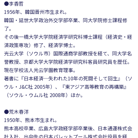
●李香哲
1956年、韓国晋州市生まれ。
韓国・延世大学政治外交学部卒業、同大学院修士課程修
了。
その後一橋大学大学院経済学研究科博士課程（経済史・経
済政策専攻）修了、経済学博士。
光云大学（ソウル市）国際通商学部教授を経て、同大学名
誉教授、京都大学大学院経済学研究科客員研究員を歴任。
現在学校法人光云学園教育理事。
著書に『日本経済─失われた10年の死闘そして回生』（ソ
ウル・J&C社 2005年）、『東アジア高等教育の再構築』
（ソウル・ウムル社 2008年）ほか。
●荒木春洋
1950年、熊本市生まれ。
熊本高校卒業、広島大学政経学部卒業後、日本通運株式会
社入社、出向先の日本パレットプール株式会社役員を経