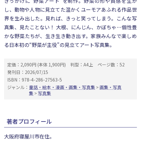
きっかけに“野菜アート”を制作。野菜の形や質感を生か
し、動物や人物に見立てた温かくユーモアあふれる作品世
界を生み出した。見れば、きっと笑ってしまう。こんな写
真集、見たことない！ 大根、にんじん、かぼちゃ…個性豊
かな野菜たちが、生き生き動き出す。家族みんなで楽しめ
る日本初の“野菜が主役”の見立てアート写真集。
定価：2,090円 (本体 1,900円)
判型：A4上
ページ数：52
発刊日：2026/07/15
ISBN：978-4-286-27563-5
ジャンル：
童話・絵本・漫画・画集・写真集
>
画集・写真
集
>
写真集
著者プロフィール
大阪府寝屋川市在住。