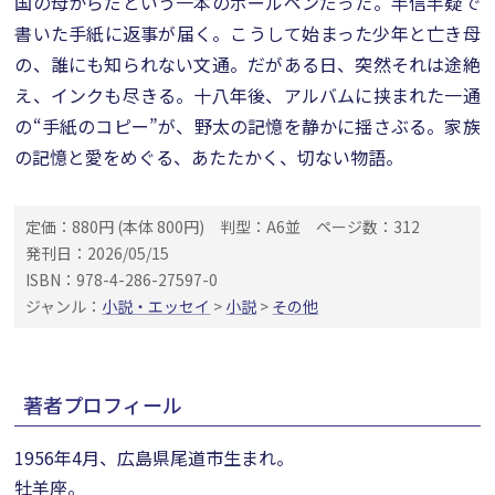
国の母からだという一本のボールペンだった。半信半疑で
書いた手紙に返事が届く。こうして始まった少年と亡き母
の、誰にも知られない文通。だがある日、突然それは途絶
え、インクも尽きる。十八年後、アルバムに挟まれた一通
の“手紙のコピー”が、野太の記憶を静かに揺さぶる。家族
の記憶と愛をめぐる、あたたかく、切ない物語。
定価：880円 (本体 800円)
判型：A6並
ページ数：312
発刊日：2026/05/15
ISBN：978-4-286-27597-0
ジャンル：
小説・エッセイ
>
小説
>
その他
著者プロフィール
1956年4月、広島県尾道市生まれ。
牡羊座。