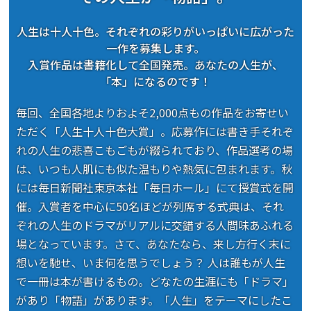
人生は十人十色。それぞれの彩りがいっぱいに広がった
一作を募集します。
入賞作品は書籍化して全国発売。あなたの人生が、
「本」になるのです！
毎回、全国各地よりおよそ2,000点もの作品をお寄せい
ただく「人生十人十色大賞」。応募作には書き手それぞ
れの人生の悲喜こもごもが綴られており、作品選考の場
は、いつも人肌にも似た温もりや熱気に包まれます。秋
には毎日新聞社東京本社「毎日ホール」にて授賞式を開
催。入賞者を中心に50名ほどが列席する式典は、それ
ぞれの人生のドラマがリアルに交錯する人間味あふれる
場となっています。さて、あなたなら、来し方行く末に
想いを馳せ、いま何を思うでしょう？ 人は誰もが人生
で一冊は本が書けるもの。どなたの生涯にも「ドラマ」
があり「物語」があります。「人生」をテーマにしたこ