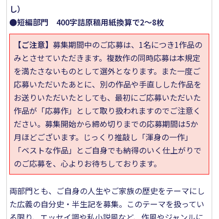
し）
●
短編部門 400字詰原稿用紙換算で2～8枚
【ご注意】
募集期間中のご応募は、1名につき1作品の
みとさせていただきます。複数作の同時応募は本規定
を満たさないものとして選外となります。また一度ご
応募いただいたあとに、別の作品や手直しした作品を
お送りいただいたとしても、最初にご応募いただいた
作品が「応募作」として取り扱われますのでご注意く
ださい。募集開始から締め切りまでの応募期間は5か
月ほどございます。じっくり推敲し「渾身の一作」
「ベストな作品」とご自身でも納得のいく仕上がりで
のご応募を、心よりお待ちしております。
両部門とも、ご自身の人生やご家族の歴史をテーマにし
た広義の自分史・半生記を募集。このテーマを扱ってい
る限り、エッセイ調や私小説風など、作風やジャンルに