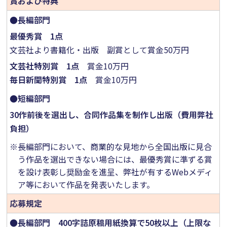
賞および特典
●
長編部門
最優秀賞 1点
文芸社より書籍化・出版 副賞として賞金50万円
文芸社特別賞 1点
賞金10万円
毎日新聞特別賞 1点
賞金10万円
●
短編部門
30作前後を選出し、合同作品集を制作し出版（費用弊社
負担）
※長編部門において、商業的な見地から全国出版に見合
う作品を選出できない場合には、最優秀賞に準ずる賞
を設け表彰し奨励金を進呈、弊社が有するWebメディ
ア等において作品を発表いたします。
応募規定
●
長編部門 400字詰原稿用紙換算で50枚以上（上限な