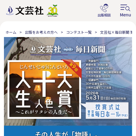
ホーム
出版をお考えの方へ
コンテスト一覧
文芸社×毎日新聞 第
その人生が「物語」。