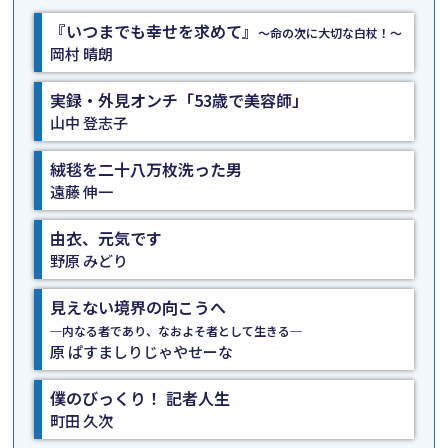
『いつまでも幸せを求めて』
〜命の次に大切な白杖！〜
岡村 晴朗
実録・外見オンチ「53歳で美容師」
山中 登志子
絨毯を二十八万枚洗った男
遠藤 伸一
由衣、元気です
野原 みどり
見えない境界の向こうへ
─内なる者であり、なおよそ者として生きる─
原 ぱすましりじゃやせーな
僕のびっくり！ 記者人生
町田 久次