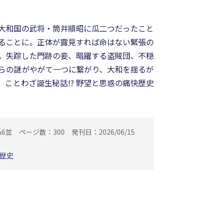
大和国の武将・筒井順昭に瓜二つだったこと
ることに。正体が露見すれば命はない緊張の
。失踪した門跡の妾、暗躍する盗賊団、不穏
らの謎がやがて一つに繋がり、大和を揺るが
ことわざ誕生秘話!? 野望と思惑の痛快歴史
A6並
ページ数：300
発刊日：2026/06/15
歴史