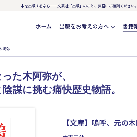
本を出版するなら──文芸社「出版」のこと、気軽にご相談ください
ホーム
出版をお考えの方へ
書籍
木阿弥
なった木阿弥が、
と陰謀に挑む痛快歴史物語。
【文庫】嗚呼、元の木