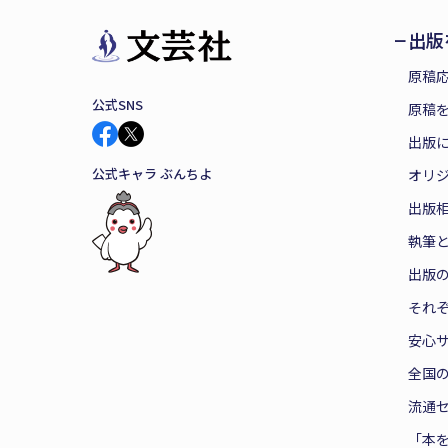
出版
原稿
公式SNS
原稿を
出版
公式キャラ ぶんちよ
オリ
出版
執筆
出版
それ
安心
全国
流通
「本