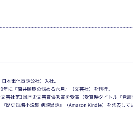
・日本電信電話公社）入社。
019年に『筒井順慶の悩める六月』（文芸社）を刊行。
le）で文芸社第3回歴史文芸賞優秀賞を受賞（受賞時タイトル『覚
史短編小説集 別談異話』（Amazon Kindle）を発表して