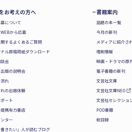
をお考えの方へ
書籍案内
応募について
話題の本一覧
WEBから応募
今月の新刊
に関するよくあるご質問
メディアに紹介さ
ジナル原稿用紙ダウンロード
増刷情報
相談会
映画・ドラマの原
と出版の説明会
電子書籍の新刊
の流れ
文芸社文庫
ぞれの出版体験
文芸社文庫NEO
サポート
文芸社セレクショ
の提携有力書店
POD書籍
センター
総目録
を書きたい」人が読むブログ