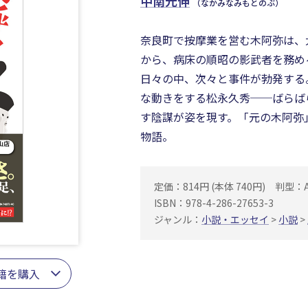
中南元伸
（なかみなみもとのぶ）
奈良町で按摩業を営む木阿弥は、
から、病床の順昭の影武者を務め
日々の中、次々と事件が勃発する
な動きをする松永久秀──ばらば
す陰謀が姿を現す。「元の木阿弥」
物語。
定価：814円 (本体 740円)
判型：
ISBN：978-4-286-27653-3
ジャンル：
小説・エッセイ
>
小説
>
籍を購入