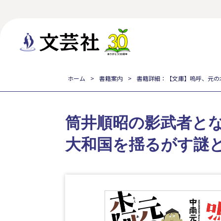
ホーム
書籍案内
書籍詳細：【文庫】嗚呼、元の
筒井順昭の影武者と
大和国を揺るがす謎