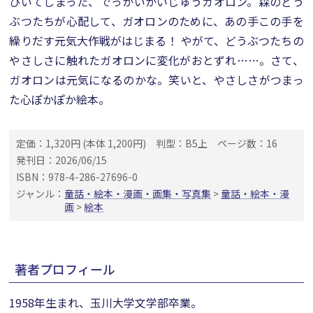
ひいてしまった、でっかいかいじゅうガオロン。森のどう
ぶつたちが心配して、ガオロンのために、あの手この手を
繰りだす元気大作戦がはじまる！ やがて、どうぶつたちの
やさしさに触れたガオロンに変化がおとずれ……。さて、
ガオロンは元気になるのかな。笑いと、やさしさがつまっ
た心ぽかぽか絵本。
定価：1,320円 (本体 1,200円)
判型：B5上
ページ数：16
発刊日：2026/06/15
ISBN：978-4-286-27696-0
ジャンル：
童話・絵本・漫画・画集・写真集
>
童話・絵本・漫
画
>
絵本
著者プロフィール
1958年生まれ、玉川大学文学部卒業。