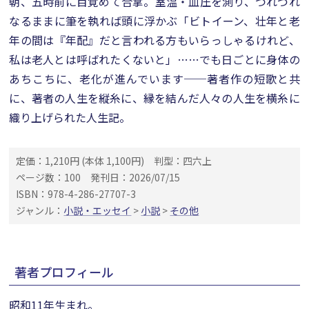
朝、五時前に目覚めて合掌。室温・血圧を測り、つれづれ
なるままに筆を執れば頭に浮かぶ「ビトイーン、壮年と老
年の間は『年配』だと言われる方もいらっしゃるけれど、
私は老人とは呼ばれたくないと」……でも日ごとに身体の
あちこちに、老化が進んでいます──著者作の短歌と共
に、著者の人生を縦糸に、縁を結んだ人々の人生を横糸に
織り上げられた人生記。
定価：1,210円 (本体 1,100円)
判型：四六上
ページ数：100
発刊日：2026/07/15
ISBN：978-4-286-27707-3
ジャンル：
小説・エッセイ
>
小説
>
その他
著者プロフィール
昭和11年生まれ。