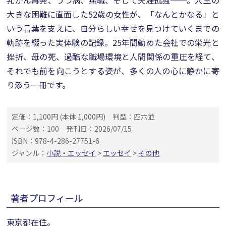
乳がん再発、うつ病、無職、そして天涯孤独──。人生の
大きな困難に直面した52歳の女性が、「なんとかなる」と
いう言葉を支えに、自分らしい幸せを見つけていくまでの
軌跡を綴った実体験の記録。25年間勤めた会社での栄光と
挫折、母の死、過酷な職場環境と人間関係の重圧を経て、
それでも前を向こうとする姿が、多くの人の心に静かに寄
り添う一冊です。
定価：1,100円 (本体 1,000円)
判型：四六並
ページ数：100
発刊日：2026/07/15
ISBN：978-4-286-27751-6
ジャンル：
小説・エッセイ
>
エッセイ
>
その他
著者プロフィール
東京都在住。