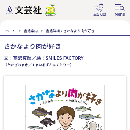
ホーム
書籍案内
書籍詳細：さかなより肉が好き
さかなより肉が好き
文：髙沢真輝／絵：SMILES FACTORY
（たかざわまき／すまいるずふぁくとりー）