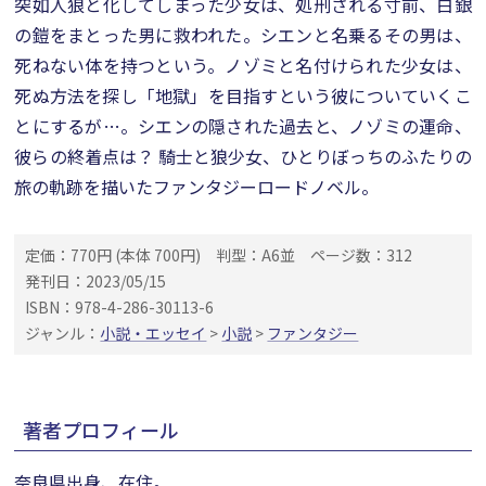
突如人狼と化してしまった少女は、処刑される寸前、白銀
の鎧をまとった男に救われた。シエンと名乗るその男は、
死ねない体を持つという。ノゾミと名付けられた少女は、
死ぬ方法を探し「地獄」を目指すという彼についていくこ
とにするが…。シエンの隠された過去と、ノゾミの運命、
彼らの終着点は？ 騎士と狼少女、ひとりぼっちのふたりの
旅の軌跡を描いたファンタジーロードノベル。
定価：770円 (本体 700円)
判型：A6並
ページ数：312
発刊日：2023/05/15
ISBN：978-4-286-30113-6
ジャンル：
小説・エッセイ
>
小説
>
ファンタジー
著者プロフィール
奈良県出身、在住。