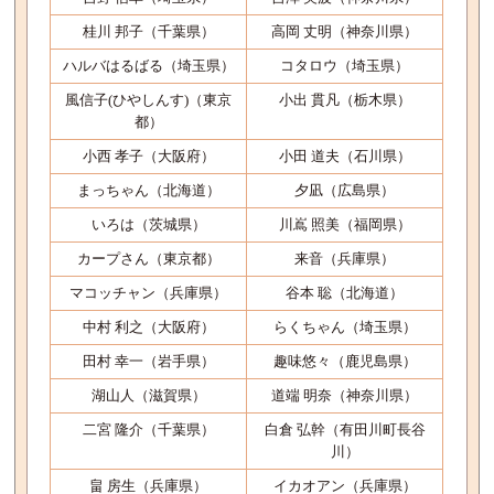
桂川 邦子（千葉県）
高岡 丈明（神奈川県）
ハルバはるばる（埼玉県）
コタロウ（埼玉県）
風信子(ひやしんす)（東京
小出 貫凡（栃木県）
都）
小西 孝子（大阪府）
小田 道夫（石川県）
まっちゃん（北海道）
夕凪（広島県）
いろは（茨城県）
川嶌 照美（福岡県）
カープさん（東京都）
来音（兵庫県）
マコッチャン（兵庫県）
谷本 聡（北海道）
中村 利之（大阪府）
らくちゃん（埼玉県）
田村 幸一（岩手県）
趣味悠々（鹿児島県）
湖山人（滋賀県）
道端 明奈（神奈川県）
二宮 隆介（千葉県）
白倉 弘幹（有田川町長谷
川）
畠 房生（兵庫県）
イカオアン（兵庫県）