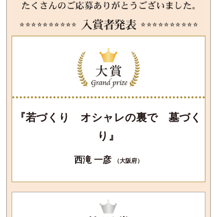
『若づくり オシャレの裏で 墓づく
り』
西滝 一彦
（大阪府）