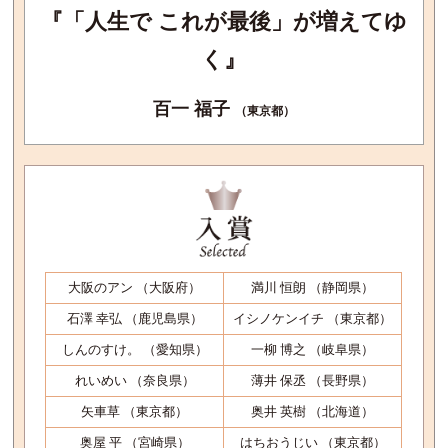
『「人生で これが最後」が増えてゆ
く』
百一 福子
（東京都）
大阪のアン （大阪府）
満川 恒朗 （静岡県）
石澤 幸弘 （鹿児島県）
イシノケンイチ （東京都）
しんのすけ。 （愛知県）
一柳 博之 （岐阜県）
れいめい （奈良県）
薄井 保丞 （長野県）
矢車草 （東京都）
奥井 英樹 （北海道）
奥屋 平 （宮崎県）
はちおうじい （東京都）