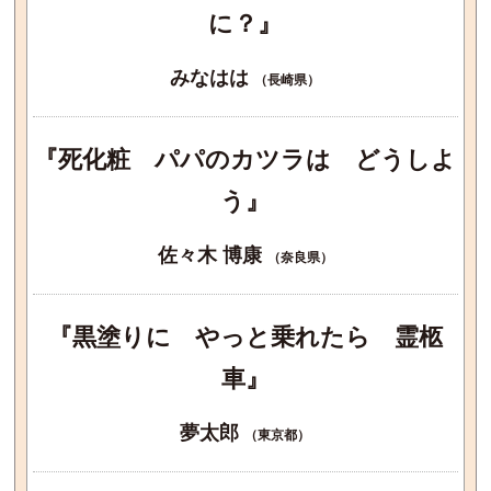
に？』
みなはは
（長崎県）
『死化粧 パパのカツラは どうしよ
う』
佐々木 博康
（奈良県）
『黒塗りに やっと乗れたら 霊柩
車』
夢太郎
（東京都）