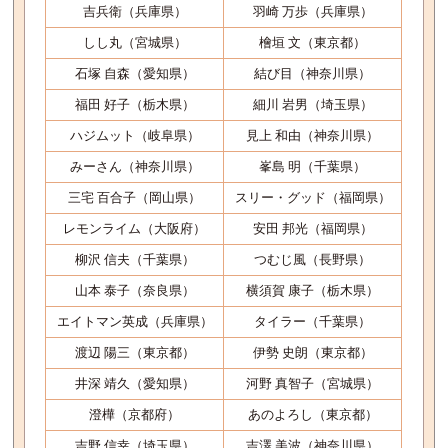
吉兵衛（兵庫県）
羽崎 万歩（兵庫県）
しし丸（宮城県）
檜垣 文（東京都）
石塚 自森（愛知県）
結び目（神奈川県）
福田 好子（栃木県）
細川 岩男（埼玉県）
ハジムット（岐阜県）
見上 和由（神奈川県）
みーさん（神奈川県）
峯島 明（千葉県）
三宅 百合子（岡山県）
スリー・グッド（福岡県）
レモンライム（大阪府）
安田 邦光（福岡県）
柳沢 信夫（千葉県）
つむじ風（長野県）
山本 泰子（奈良県）
横須賀 康子（栃木県）
エイトマン英成（兵庫県）
タイラー（千葉県）
渡辺 陽三（東京都）
伊勢 史朗（東京都）
井深 靖久（愛知県）
河野 真智子（宮城県）
澄樺（京都府）
あのよろし（東京都）
吉野 信幸（埼玉県）
吉澤 美波（神奈川県）