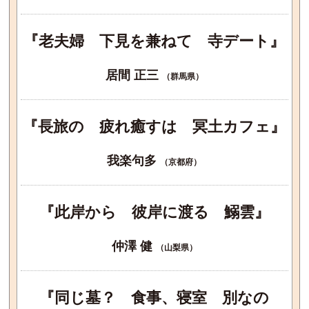
『老夫婦 下見を兼ねて 寺デート』
居間 正三
（群馬県）
『長旅の 疲れ癒すは 冥土カフェ』
我楽句多
（京都府）
『此岸から 彼岸に渡る 鰯雲』
仲澤 健
（山梨県）
『同じ墓？ 食事、寝室 別なの