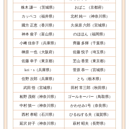
株木 謙一 （茨城県）
おばこ （京都府）
カッペコ （福井県）
北村 純一 （神奈川県）
國方 正恵（香川県）
久保原 六郎（宮城県）
神本 俊子（富山県）
のほほん（福岡県）
小﨑 佳奈子（兵庫県）
齊藤 多輝（千葉県）
榊原 一也（大阪府）
佐藤 悦子（埼玉県）
佐藤 幸子（東京都）
芝山 香里（東京都）
kei・s（兵庫県）
菅原 恭一（宮城県）
住野 次郎（兵庫県）
とち（栃木県）
武田 悟（宮城県）
田村 常三郎（秋田県）
柘野 茂樹（神奈川県）
ゴールキーパー（鳥取県）
中村 慎一（神奈川県）
かわせみ1号（奈良県）
西村 孝昭（石川県）
ひるねする夫（滋賀県）
延沢 好子（神奈川県）
萩村 昭夫（長野県）