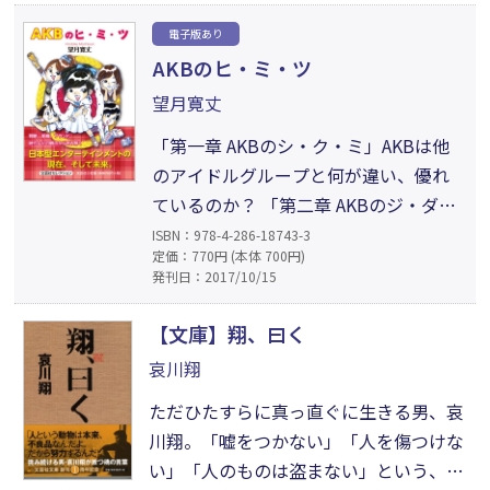
せて衰退していくだけなのか。新たな
電子版あり
あり方を目指す動きが現れ、再生や新
AKBのヒ・ミ・ツ
生に向かうのか。地域の問題にどうか
望月寛丈
かわるかが伝統芸能継承者に問われて
いる。
「第一章 AKBのシ・ク・ミ」AKBは他
のアイドルグループと何が違い、優れ
ているのか？ 「第二章 AKBのジ・ダ・
イ」AKBが他のグループより優位に立っ
ISBN：978-4-286-18743-3
定価：770円 (本体 700円)
た理由を時代と絡めて解説。「第三章
発刊日：2017/10/15
AKBのコ・レ・カ・ラ」AKBと他のアイ
ドルグループが留意すべき点を解説。
【文庫】翔、曰く
「第四章 AKBのユ・ク・ス・エ」これ
哀川翔
からのアイドルが置かれる環境を解
ただひたすらに真っ直ぐに生きる男、哀
説。
川翔。「嘘をつかない」「人を傷つけな
い」「人のものは盗まない」という、人