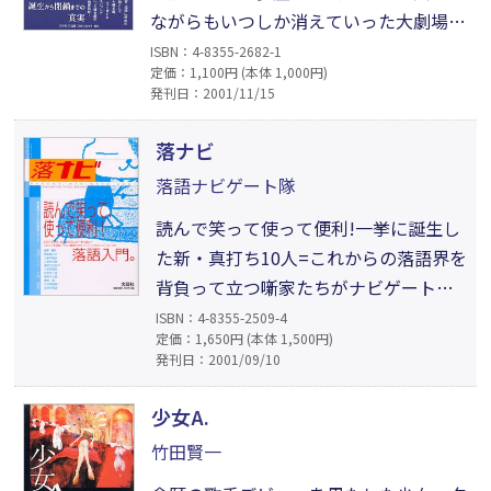
ながらもいつしか消えていった大劇場の
盛衰を、道具方の頭領の娘として育った
ISBN：4-8355-2682-1
定価：1,100円 (本体 1,000円)
著者が徹底取材。その閉業に誤解の多い
発刊日：2001/11/15
初代・博多座の本当の姿が、ここに甦
る！
落ナビ
落語ナビゲート隊
読んで笑って使って便利!一挙に誕生し
た新・真打ち10人=これからの落語界を
背負って立つ噺家たちがナビゲートす
るニュータイプ落語入門。落語初心者
ISBN：4-8355-2509-4
定価：1,650円 (本体 1,500円)
の現代洋子氏の寄席レポートほか、ビ
発刊日：2001/09/10
ギナーには嬉しい話題が満載です。
少女A.
竹田賢一