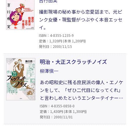
吉行由実
撮影現場の秘め事から恋愛話まで、元ピ
ンク女優・現監督がつぶやく本音エッセ
イ。
ISBN：4-8355-1235-9
定価：1,320円 (本体 1,200円)
発刊日：2000/11/15
明治・大正スクラッチノイズ
柳澤愼一
あの昭和史に残る庶民派の偉人・エノケ
ンをして、「ぜひ二代目になってくれ」
と言わしめたというエンターテイナーが
綴るライフワーク。懐かしい歌を満載し
ISBN：4-8355-0858-0
定価：1,430円 (本体 1,300円)
た、40代以上は必読の書！
発刊日：2000/11/01