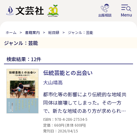
ホーム
書籍案内
総目録
ジャンル：芸能
ジャンル：芸能
検索結果：12件
伝統芸能との出会い
大山靖高
都市化等の影響により伝統的な地域共
同体は崩壊してしまった。その一方
で、新たな地域のあり方が求められて
きている。その地域再生の動きの中
ISBN：978-4-286-27534-5
定価：660円 (本体 600円)
で、民俗的な伝統芸能はどうなるの
発刊日：2026/04/15
か。伝統的な地域共同体の崩壊に合わ