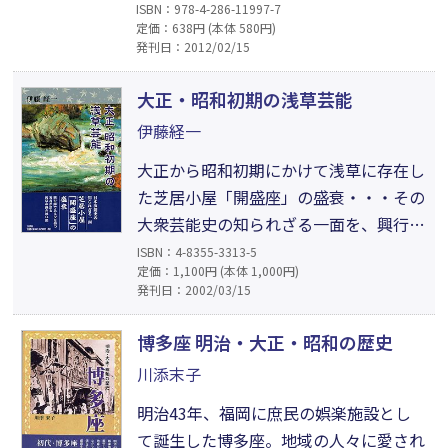
として当たり前の、しかし、きっちり守
ISBN：978-4-286-11997-7
定価：638円 (本体 580円)
るにはしんどい三箇条を守り続ける真似
発刊日：2012/02/15
のできない生き方に、いつしか誰もが魅
かれていく。すべてをコツコツとやり続
大正・昭和初期の浅草芸能
けてきた経験から出た言葉は、グッと心
伊藤経一
に入ってくる。今だからこそ感じたい、
大正から昭和初期にかけて浅草に存在し
哀川翔という男の魂の言葉がここに。
た芝居小屋「開盛座」の盛衰・・・その
大衆芸能史の知られざる一面を、興行師
であった父を持つ著者が熱き思い出とと
ISBN：4-8355-3313-5
定価：1,100円 (本体 1,000円)
もに語る郷土史的研究書。今、あの時代
発刊日：2002/03/15
の風景と香りが、この本を通して甦る。
博多座 明治・大正・昭和の歴史
川添末子
明治43年、福岡に庶民の娯楽施設とし
て誕生した博多座。地域の人々に愛され