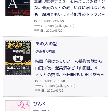
念願の歌手デビューを果たした少女・夕
菜。最愛の人との激しい愛に溺れながら
も、魔窟ともいえる芸能界のトップスタ
ーへと昇りつめるが─。ただ一つの真実
ISBN：4-8355-2370-9
定価：1,760円 (本体 1,600円)
の愛を求めたアイドルが思惑に翻弄さ
発刊日：2001/08/20
れ、壊されていった悲劇をリアルに描い
た衝撃作。
あの人の話
佐藤蛾次郎
映画「男はつらいよ」の撮影裏話から
山田洋次、渥美清など「山田組」の
人々との交流、松田優作､原田芳雄ら仲
間との愉快な日々……。映画に舞台､ド
ISBN：4-8355-1731-8
定価：1,320円 (本体 1,200円)
ラマにとどまらずレポーター業もこな
発刊日：2001/03/15
すなど多方面で活躍する佐藤蛾次郎の
「蛾次郎流」生き方を初めて語る超だ
ぴんく
くさんエッセイ集！