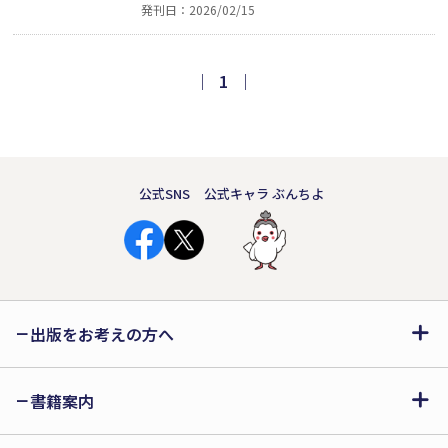
発刊日：2026/02/15
台は東京、アイルランド、ニューヨー
ク、ローマ、バルセロナ、東欧。道徳と
命、正義と後悔、信頼と落胆。誰を救
｜
1
｜
い、何を守るのか。秘めた命の選択
が、絶望と希望を天秤にかける。壮大
なスケールの長編小説。
公式SNS
公式キャラ ぶんちよ
出版をお考えの方へ
書籍案内