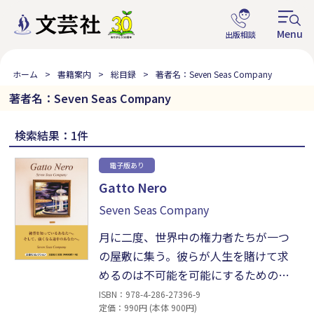
ホーム
書籍案内
総目録
著者名：Seven Seas Company
著者名：Seven Seas Company
検索結果：1件
電子版あり
Gatto Nero
Seven Seas Company
月に二度、世界中の権力者たちが一つ
の屋敷に集う。彼らが人生を賭けて求
めるのは不可能を可能にするための
「交渉権」。ある天才医師がその権利
ISBN：978-4-286-27396-9
定価：990円 (本体 900円)
を手にし、二つの極秘任務に挑む。舞