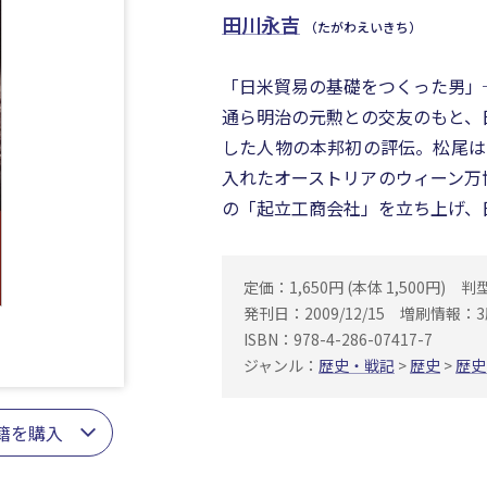
田川永吉
（たがわえいきち）
「日米貿易の基礎をつくった男」
通ら明治の元勲との交友のもと、
した人物の本邦初の評伝。松尾は
入れたオーストリアのウィーン万
の「起立工商会社」を立ち上げ、
定価：1,650円 (本体 1,500円)
判
発刊日：2009/12/15
増刷情報：3
ISBN：978-4-286-07417-7
ジャンル：
歴史・戦記
>
歴史
>
歴史
籍を購入