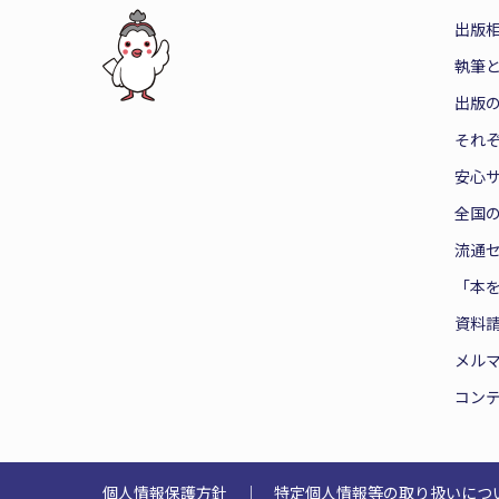
出版
執筆
出版
それ
安心
全国
流通
「本
資料
メル
コン
個人情報保護方針
｜
特定個人情報等の取り扱いにつ