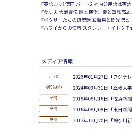
『英語力で1億円 パート2 社内公用語は英
『女丈夫 大浦慶伝 慶と横浜、慶と軍艦高雄
『ボクサーたちの鎮魂歌 玄海男と関光徳と
『ハワイからの使者 スタンレー・イトウ The L
メディア情報
2026年01月27日
「フジテレ
テレビ
2024年03月31日
「立教大学
専門誌(紙)
2018年08月16日
「佐賀新聞
新聞
2016年08月09日
「東日新聞
新聞
2012年12月20日
「神奈川新
新聞