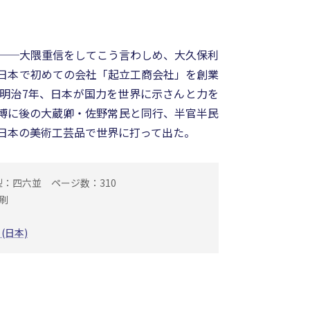
──大隈重信をしてこう言わしめ、大久保利
日本で初めての会社「起立工商会社」を創業
明治7年、日本が国力を世界に示さんと力を
博に後の大蔵卿・佐野常民と同行、半官半民
日本の美術工芸品で世界に打って出た。
型：四六並
ページ数：310
刷
 (日本)