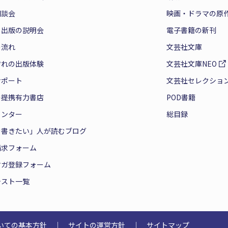
相談会
映画・ドラマの原
と出版の説明会
電子書籍の新刊
の流れ
文芸社文庫
ぞれの出版体験
文芸社文庫NEO
サポート
文芸社セレクショ
の提携有力書店
POD書籍
センター
総目録
を書きたい」人が読むブログ
請求フォーム
マガ登録フォーム
テスト一覧
いての基本方針
｜
サイトの運営方針
｜
サイトマップ