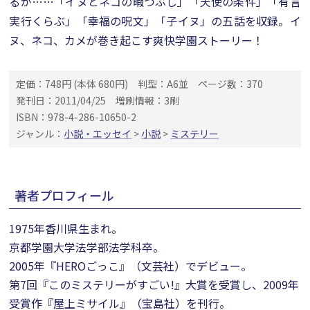
るが……「イヌとネコの暇つぶし」「天使の条件」「有言
実行くらぶ」「幸福の呪文」「子イヌ」の五話を収録。イ
ヌ、ネコ、カメが巻き起こす爽快学園ストーリー！
定価：748円 (本体 680円)
判型：A6並
ページ数：370
発刊日：2011/04/25
増刷情報：3刷
ISBN：978-4-286-10650-2
ジャンル：
小説・エッセイ
>
小説
>
ミステリー
著者プロフィール
1975年香川県生まれ。
京都学園大学法学部法学科卒。
2005年『HEROごっこ』（文芸社）でデビュー。
第7回『このミステリーがすごい!』大賞を受賞し、2009年
受賞作『屋上ミサイル』（宝島社）を刊行。