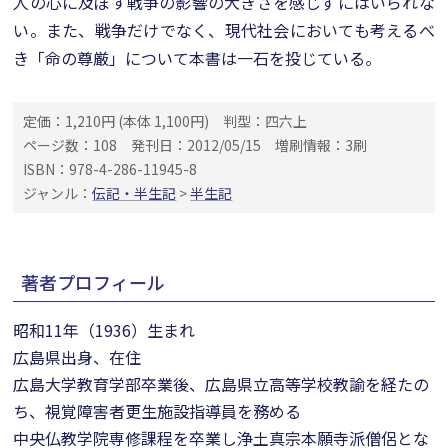
人の心に及ぼす戦争の影響の大きさを感じずにはいられな
い。また、戦争だけでなく、現代社会においても考えるべ
き「命の尊厳」について本書は一石を投じている。
定価：1,210円 (本体 1,100円)
判型：四六上
ページ数：108
発刊日：2012/05/15
増刷情報：3刷
ISBN：978-4-286-11945-8
ジャンル：
伝記・半生記
>
半生記
著者プロフィール
昭和11年（1936）生まれ
広島県出身、在住
広島大学教育学部卒業後、広島県立高等学校教諭を経たの
ち、視覚障害者更生施設指導員を務める
中央仏教学院専修課程を卒業し浄土真宗本願寺派僧侶とな