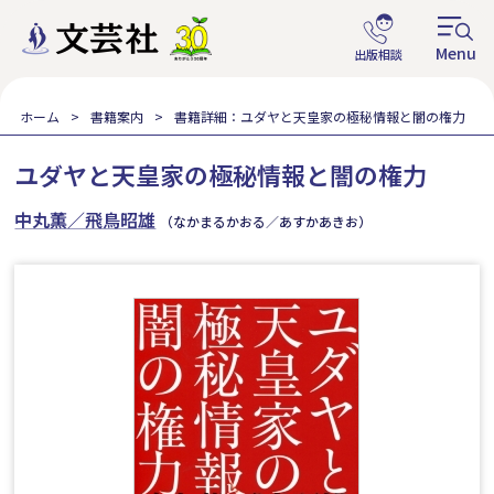
ホーム
書籍案内
書籍詳細：ユダヤと天皇家の極秘情報と闇の権力
ユダヤと天皇家の極秘情報と闇の権力
中丸薫／飛鳥昭雄
（なかまるかおる／あすかあきお）