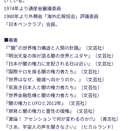
いている。
1974年より通産省審議委員
1980年より外務省「海外広報協会」評議委員
「日本ペンクラブ」会員。
■著書
『“闇”の世界権力構造と人類の針路』（文芸社）
『明治天皇の孫が語る闇の世界とユダヤ』（文芸社）
『日本が闇の権力に支配される日は近い』（文芸社）
『国際テロを操る闇の権力者たち』（文芸社）
『世界はなぜ、破滅へ向かうのか。』（文芸社）
『気高き日本人と闇の権力者たち』（文芸社）
『世界金融危機と闇の権力者たち』（文芸社）
『闇の権力とUFOと2012年』（文芸社）
『原発と闇の権力と霊性の復権』（文芸社）
『激論！ アセンションで何が変わるのか!?』（青志社）
『さあ、宇宙人の声を聞きなさい』（ヒカルランド）