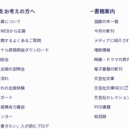
をお考えの方へ
書籍案内
応募について
話題の本一覧
WEBから応募
今月の新刊
に関するよくあるご質問
メディアに紹介さ
ジナル原稿用紙ダウンロード
増刷情報
相談会
映画・ドラマの原
と出版の説明会
電子書籍の新刊
の流れ
文芸社文庫
ぞれの出版体験
文芸社文庫NEO
サポート
文芸社セレクショ
の提携有力書店
POD書籍
センター
総目録
を書きたい」人が読むブログ