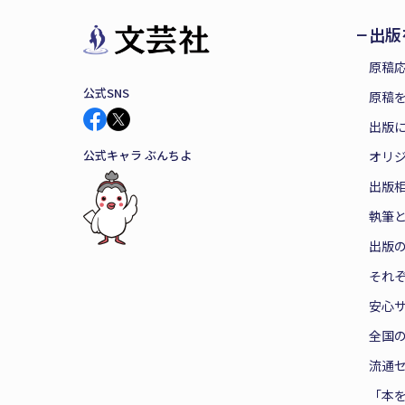
出版
原稿
公式SNS
原稿を
出版
公式キャラ ぶんちよ
オリ
出版
執筆
出版
それ
安心
全国
流通
「本