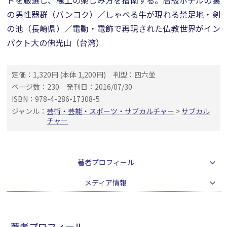
トを厳選し、極上の楽しみ方を指南する。高級ホテルの裏
の男性器群（バンコク）／しゃべる牛が現れる禁足地・剣
の池（長崎県）／電動・電飾で再現された仏教世界がイン
パクト大の佛光山（台湾）
定価：1,320円 (本体 1,200円)
判型：四六並
ページ数：230
発刊日：2016/07/30
ISBN：978-4-286-17308-5
ジャンル：
芸術・芸能・スポーツ・サブカルチャー
>
サブカル
チャー
著者プロフィール
メディア情報
著者プロフィール