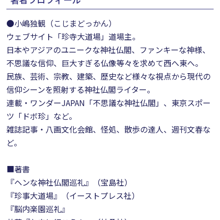
●小嶋独観（こじまどっかん）
ウェブサイト「珍寺大道場」道場主。
日本やアジアのユニークな神社仏閣、ファンキーな神様、
不思議な信仰、巨大すぎる仏像等々を求めて西へ東へ。
民族、芸術、宗教、建築、歴史など様々な視点から現代の
信仰シーンを照射する神社仏閣ライター。
連載・ワンダーJAPAN「不思議な神社仏閣」、東京スポー
ツ「ドボ珍」など。
雑誌記事・八画文化会館、怪処、散歩の達人、週刊文春な
ど。
■著書
『ヘンな神社仏閣巡礼』（宝島社）
『珍事大道場』（イーストプレス社）
『脳内楽園巡礼』