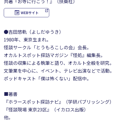
共著『お寺に行こう！』（扶桑社）
WEBサイト
●吉田悠軌（よしだゆうき）
1980年、東京生まれ。
怪談サークル「とうもろこしの会」会長。
オカルトスポット探訪マガジン『怪処』編集長。
怪談の収集による執筆と語り、オカルト全般を研究。
文筆業を中心に、イベント、テレビ出演などで活動。
ポッドキャスト「僕は怖くない」配信中。
■著書
『ホラースポット探訪ナビ』（学研パブリッシング）
『怪談現場 東京23区』（イカロス出版）
他。