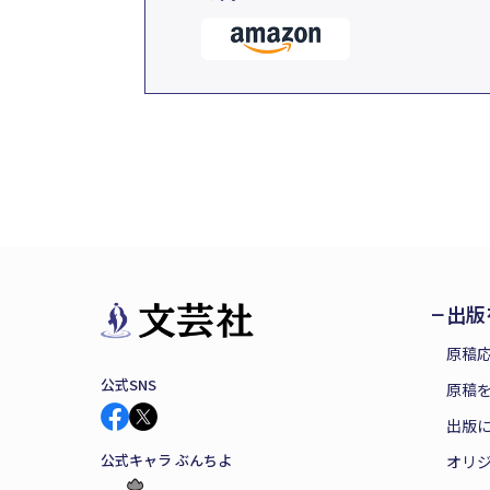
出版
原稿
公式SNS
原稿を
出版
公式キャラ ぶんちよ
オリ