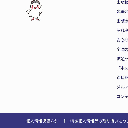
出版
執筆
出版
それ
安心
全国
流通
「本
資料
メル
コン
個人情報保護方針
｜
特定個人情報等の取り扱いにつ