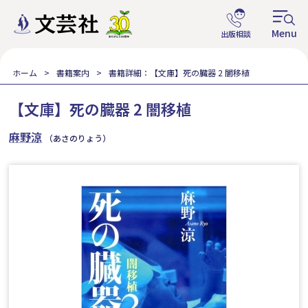
ホーム
書籍案内
書籍詳細：【文庫】死の臓器 2 闇移植
【文庫】死の臓器 2 闇移植
麻野涼
（あさのりょう）