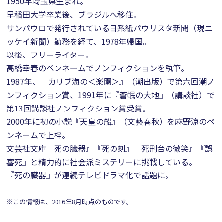
1950年埼玉県生まれ。
早稲田大学卒業後、ブラジルへ移住。
サンパウロで発行されている日系紙パウリスタ新聞（現ニ
ッケイ新聞）勤務を経て、1978年帰国。
以後、フリーライター。
高橋幸春のペンネームでノンフィクションを執筆。
1987年、『カリブ海の＜楽園＞』（潮出版）で第六回潮ノ
ンフィクション賞、1991年に『蒼氓の大地』（講談社）で
第13回講談社ノンフィクション賞受賞。
2000年に初の小説『天皇の船』（文藝春秋）を麻野涼のペ
ンネームで上梓。
文芸社文庫『死の臓器』『死の刻』『死刑台の微笑』『誤
審死』と精力的に社会派ミステリーに挑戦している。
『死の臓器』が連続テレビドラマ化で話題に。
※この情報は、2016年8月時点のものです。