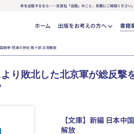
本を出版するなら──文芸社「出版」のこと、気軽にご相談ください
ホーム
出版をお考えの方へ
書籍
国戦争 怒濤の世紀 第十部 台湾解放
により敗北した北京軍が総反撃
?
【文庫】新編 日本中国
解放