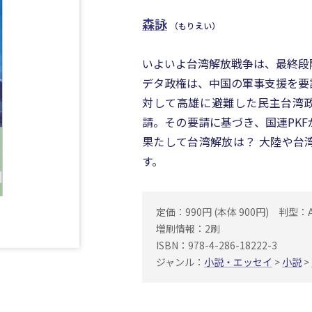
森詠
（もりえい）
いよいよ台湾解放戦争は、最終段
デタ政権は、中国の軍事支援を要
対して高雄に避難した民主台湾政
請。その要請に基づき、国連PK
果たして台湾解放は？ 大陸や台
す。
定価：990円 (本体 900円)
判型：
増刷情報：2刷
ISBN：978-4-286-18222-3
ジャンル：
小説・エッセイ
>
小説
>