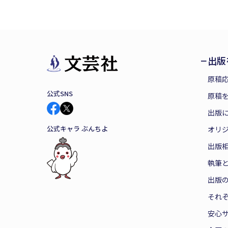
出版
原稿
公式SNS
原稿を
出版
公式キャラ ぶんちよ
オリ
出版
執筆
出版
それ
安心