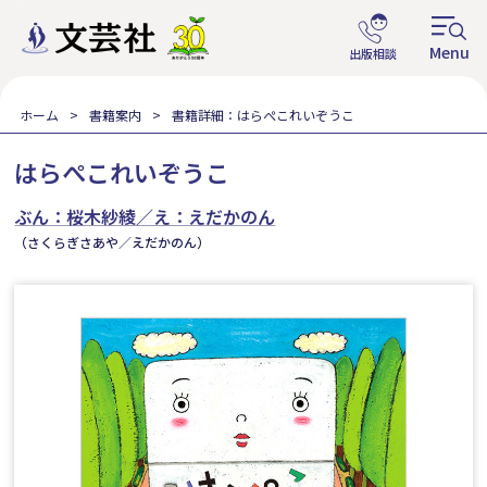
ホーム
書籍案内
書籍詳細：はらぺこれいぞうこ
はらぺこれいぞうこ
ぶん：桜木紗綾／え：えだかのん
（さくらぎさあや／えだかのん）