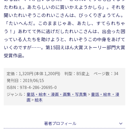
たわねぇ。あたらしいのに買いかえようかしら」。それを
聞いたれいぞうこのれいこさんは、びっくりぎょうてん。
「たいへんだ。このままじゃあ、あたし、すてられちゃ
う！」あわてて外に逃げだしたれいこさんは、出会った困
っている人たちを助けようと、れいぞうこの中身をあげて
いくのですが……。第15回えほん大賞ストーリー部門大賞
受賞作品。
定価：1,320円 (本体 1,200円)
判型：B5変上
ページ数：34
発刊日：2019/06/15
ISBN：978-4-286-20695-0
ジャンル：
童話・絵本・漫画・画集・写真集
>
童話・絵本・漫
画
>
絵本
著者プロフィール