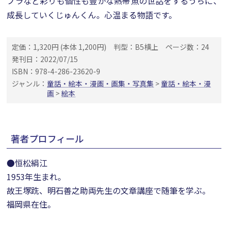
ブラなど彩りも個性も豊かな熱帯魚の世話をするうちに、
成長していくじゅんくん。心温まる物語です。
定価：1,320円 (本体 1,200円)
判型：B5横上
ページ数：24
発刊日：2022/07/15
ISBN：978-4-286-23620-9
ジャンル：
童話・絵本・漫画・画集・写真集
>
童話・絵本・漫
画
>
絵本
著者プロフィール
●恒松絹江
1953年生まれ。
故王塚跣、明石善之助両先生の文章講座で随筆を学ぶ。
福岡県在住。