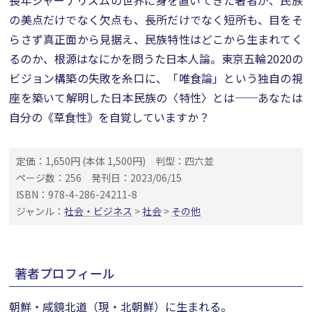
長年ジャーナリズムの世界に身を置いてきた著者が、民族
の美点だけでなく欠点も、長所だけでなく短所も、目をそ
らさず真正面から見据え、民族特性はどこから生まれてく
るのか、根源はなにかを問うた日本人論。東京五輪2020の
ビジョン構築の失敗を糸口に、「唯食論」という独自の視
座を築いて解明した日本民族の〈特性〉とは──あなたは
自分の《草食性》を自覚していますか？
定価：1,650円 (本体 1,500円)
判型：四六並
ページ数：256
発刊日：2023/06/15
ISBN：978-4-286-24211-8
ジャンル：
社会・ビジネス
>
社会
>
その他
著者プロフィール
朝鮮・咸鏡北道（現・北朝鮮）に生まれる。