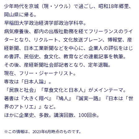
少年時代を京城（現・ソウル）で過ごし、昭和18年郷里、
岡山県に帰る。
早稲田大学政治経済学部政治学科卒。
病気療養後、都内の出版社勤務を経てフリーランスのライ
ターとなり、リクルート、文化放送ブレーン、博報堂、産
経新聞、日本工業新聞などを中心に、企業人の評伝をはじ
め書評、民俗史、食文化、教育などの連載記事を執筆。
その後、産経新聞社会部記者となり、定年退職。
現在、フリー・ジャーナリスト。
専攻は「日本人論」。
「民族と社会」「草食文化と日本人」がメインテーマ。
著書は『大きく翔べ』『鳩人』『誠実一路』『日本は「世
界のアトリエ」』など。
ほかに企業史、多数。講演回数、100回余｡
※この情報は、2023年6月時点のものです。