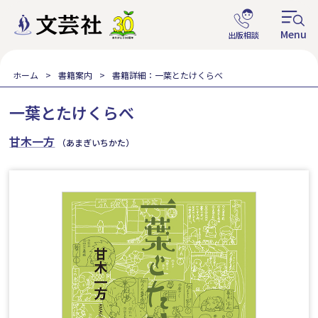
ホーム
書籍案内
書籍詳細：一葉とたけくらべ
一葉とたけくらべ
甘木一方
（あまぎいちかた）