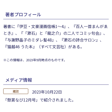
著者プロフィール
著書に『伊豆・文豪漫画宿帳1～4』、『百人一首まんがゑ
とき』、『「漱石」と「龍之介」の二人でコミッ句会』、
『与謝野晶子のミダレ髪48』、『漱石の詩合サロン』、
『猫越46 うた本』（すべて文芸社）がある。
※この情報は、2023年9月時点のものです。
メディア情報
2023年10月22日
雑誌
「懸賞なび12月号」で紹介されました。