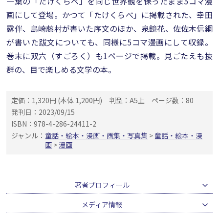
一葉の「たけくらべ」を同じ世界観を保ったまま5コマ漫
画にして登場。かつて「たけくらべ」に掲載された、幸田
露伴、島崎藤村が書いた序文のほか、泉鏡花、佐佐木信綱
が書いた跋文についても、同様に5コマ漫画にして収録。
巻末に双六（すごろく）も1ページで掲載。見ごたえも抜
群の、目で楽しめる文学の本。
定価：1,320円 (本体 1,200円)
判型：A5上
ページ数：80
発刊日：2023/09/15
ISBN：978-4-286-24411-2
ジャンル：
童話・絵本・漫画・画集・写真集
>
童話・絵本・漫
画
>
漫画
著者プロフィール
メディア情報